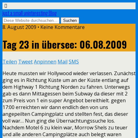
just a small uninteresting Blog
8. August 2009 • Keine Kommentare
Tag 23 in übersee: 06.08.2009
Teilen
Tweet
Anpinnen
Mail
SMS
Heute mussten wir Hollywood wieder verlassen. Zunächst
ging es in Richtung Küste um an der Küste entlang auf
dem Highway 1 Richtung Norden zu fahren. Unterwegs
gab es dann Mittagessen beim Subway da dieser mit 2
zum Preis von 1 ein super Angebot bereithielt. gegen
17:00 erreichten wir dann endlich den von uns
angepeilten Campingplatz und stellten fest, das dieser
voll war… Nun ging die Übernachtungssuche los.
Nachdem Motel 6 zu klein war, Morrow Shels zu teuer
und alle anderen Campingplätze auch belegt waren