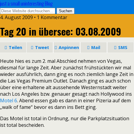
just a small uninteresting Blog
4. August 2009 • 1 Kommentar
Tag 20 in übersee: 03.08.2009
Teilen
Tweet
Anpinnen
Mail
SMS
Heute hies es zum 2. mal Abschied nehmen von Vegas,
diesmal für lange Zeit. Aber zunächst frühstückten wir mal
wieder ausführlich, dann ging es noch ziemlich lange Zeit in
die Las Vegas Premium Outlet. Danach ging es auch schon
über eine erhaltene alt aussehende Westernstadt weiter
nach Los Angeles bzw. genauer gesagt nach Hollywood ins
Motel 6
. Abend essen gab es dann in einer Pizeria auf dem
„walk of fame“ bevor es dann ins Bett ging.
Das Motel ist total in Ordnung, nur die Parkplatzsituation
ist total bescheiden.